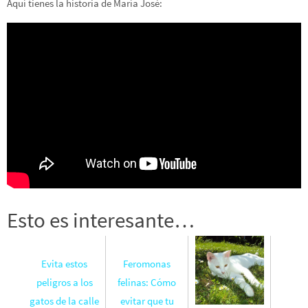
Aquí tienes la historia de María José:
Esto es interesante…
Evita estos
Feromonas
peligros a los
felinas: Cómo
gatos de la calle
evitar que tu