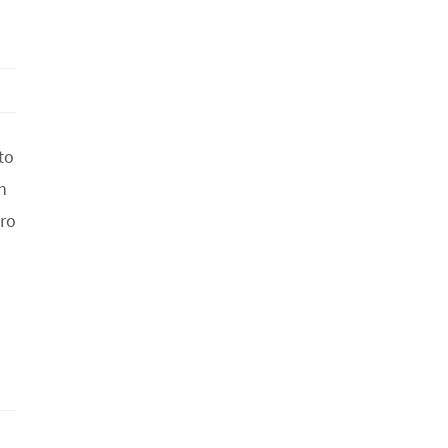
to
n
tro