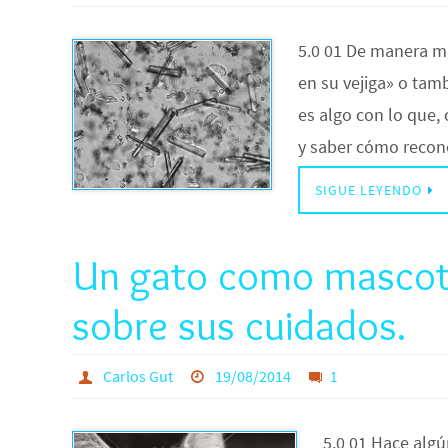
5.0 01 De manera mu
en su vejiga» o tamb
es algo con lo que,
y saber cómo recon
SIGUE LEYENDO
Un gato como mascota
sobre sus cuidados.
Carlos Gut
19/08/2014
1
5.0 01 Hace algú