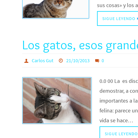
sus cosas» y los 
SIGUE LEYENDO
Los gatos, esos grand
Carlos Gut
21/10/2013
0
0.0 00 La es disc
demostrar, a co
importantes a l
felina: parece u
vida se hace…
SIGUE LEYENDO