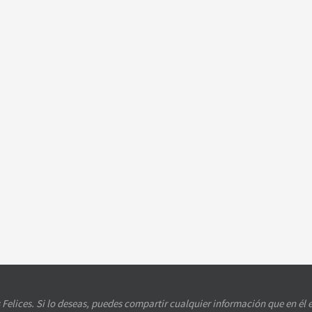
 Felices. Si lo deseas, puedes compartir cualquier información que en é