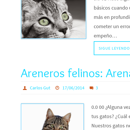
básicos cuando u
más en profundid
cometer un error
empeño…
SIGUE LEYENDO
Areneros felinos: Are
Carlos Gut
17/06/2014
3
0.0 00 ¿Alguna ve
tus gatos? ¿Cuál
Nuestros gatos n