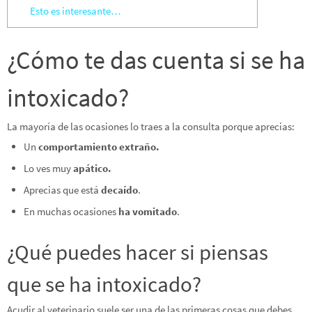
Esto es interesante…
¿Cómo te das cuenta si se ha
intoxicado?
La mayoría de las ocasiones lo traes a la consulta porque aprecias:
Un
comportamiento extraño.
Lo ves muy
apático.
Aprecias que está
decaído
.
En muchas ocasiones
ha
vomitado
.
¿Qué puedes hacer si piensas
que se ha intoxicado?
Acudir al veterinario suele ser una de las primeras cosas que debes