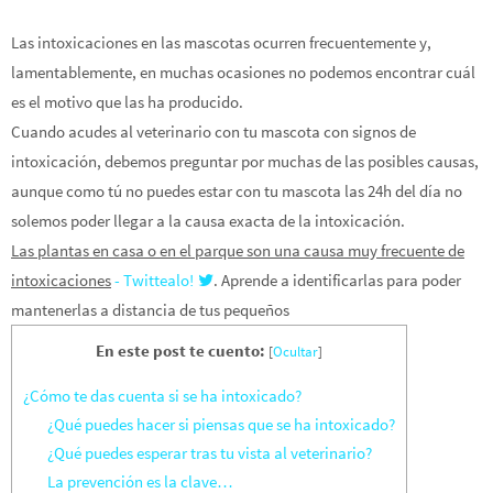
Las intoxicaciones en las mascotas ocurren frecuentemente y,
lamentablemente, en muchas ocasiones no podemos encontrar cuál
es el motivo que las ha producido.
Cuando acudes al veterinario con tu mascota con signos de
intoxicación, debemos preguntar por muchas de las posibles causas,
aunque como tú no puedes estar con tu mascota las 24h del día no
solemos poder llegar a la causa exacta de la intoxicación.
Las plantas en casa o en el parque son una causa muy frecuente de
intoxicaciones
- Twittealo!
. Aprende a identificarlas para poder
mantenerlas a distancia de tus pequeños
En este post te cuento:
[
Ocultar
]
¿Cómo te das cuenta si se ha intoxicado?
¿Qué puedes hacer si piensas que se ha intoxicado?
¿Qué puedes esperar tras tu vista al veterinario?
La prevención es la clave…