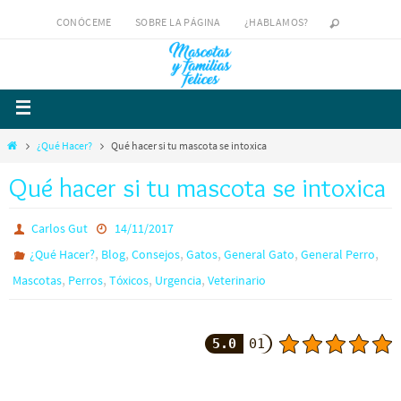
CONÓCEME
SOBRE LA PÁGINA
¿HABLAMOS?
¿Qué Hacer?
Qué hacer si tu mascota se intoxica
Qué hacer si tu mascota se intoxica
Carlos Gut
14/11/2017
,
,
,
,
,
,
¿Qué Hacer?
Blog
Consejos
Gatos
General Gato
General Perro
,
,
,
,
Mascotas
Perros
Tóxicos
Urgencia
Veterinario
5.0
01