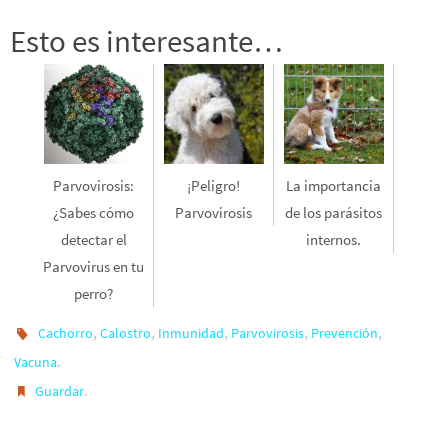
Esto es interesante…
Parvovirosis:
¡Peligro!
La importancia
¿Sabes cómo
Parvovirosis
de los parásitos
detectar el
internos.
Parvovirus en tu
perro?
,
,
,
,
,
Cachorro
Calostro
Inmunidad
Parvovirosis
Prevención
.
Vacuna
.
Guardar