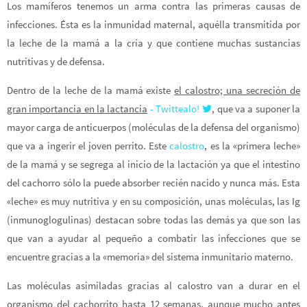
Los mamíferos tenemos un arma contra las primeras causas de
infecciones. Ésta es la inmunidad maternal, aquélla transmitida por
la leche de la mamá a la cría y que contiene muchas sustancias
nutritivas y de defensa.
Dentro de la leche de la mamá existe
el calostro; una secreción de
gran importancia en la lactancia
- Twittealo!
, que va a suponer la
mayor carga de anticuerpos (moléculas de la defensa del organismo)
que va a ingerir el joven perrito. Este
calostro
, es la «primera leche»
de la mamá y se segrega al inicio de la lactación ya que el intestino
del cachorro sólo la puede absorber recién nacido y nunca más. Esta
«leche» es muy nutritiva y en su composición, unas moléculas, las Ig
(inmunoglogulinas) destacan sobre todas las demás ya que son las
que van a ayudar al pequeño a combatir las infecciones que se
encuentre gracias a la «memoria» del sistema inmunitario materno.
Las moléculas asimiladas gracias al calostro van a durar en el
organismo del cachorrito hasta 12 semanas, aunque mucho antes