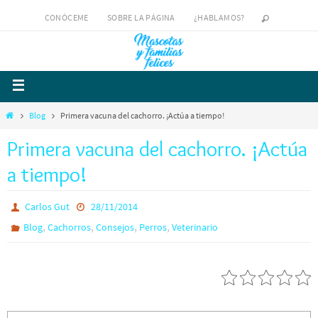
CONÓCEME
SOBRE LA PÁGINA
¿HABLAMOS?
Blog
Primera vacuna del cachorro. ¡Actúa a tiempo!
Primera vacuna del cachorro. ¡Actúa
a tiempo!
Carlos Gut
28/11/2014
,
,
,
,
Blog
Cachorros
Consejos
Perros
Veterinario