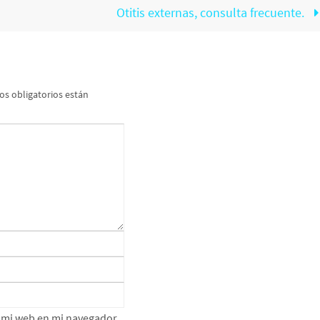
Otitis externas, consulta frecuente.
s obligatorios están
e mi web en mi navegador