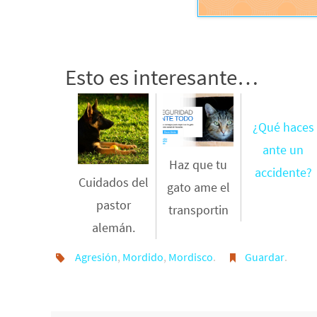
Esto es interesante…
¿Qué haces
ante un
Haz que tu
accidente?
Cuidados del
gato ame el
pastor
transportin
alemán.
Agresión
,
Mordido
,
Mordisco
.
Guardar
.